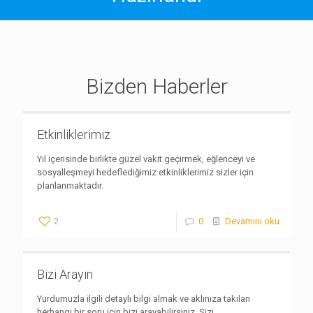
Bizden Haberler
Etkinliklerimiz
Yıl içerisinde birlikte güzel vakit geçirmek, eğlenceyi ve
sosyalleşmeyi hedeflediğimiz etkinliklerimiz sizler için
planlanmaktadır.
2
0
Devamını oku
Bizi Arayın
Yurdumuzla ilgili detaylı bilgi almak ve aklınıza takılan
herhangi bir soru için bizi arayabilirsiniz. Sizi